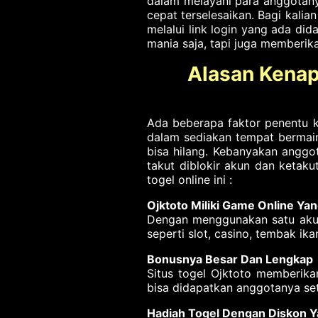
dalam melayani para anggotany
cepat terselesaikan. Bagi kalia
melalui link login yang ada did
mania saja, tapi juga memberi
Alasan Kenap
Ada beberapa faktor penentu
dalam sediakan tempat bermain
bisa hilang. Kebanyakan anggot
takut diblokir akun dan ketaku
togel online ini :
Ojktoto Miliki Game Online Ya
Dengan menggunakan satu akun 
seperti slot, casino, tembak ik
Bonusnya Besar Dan Lengkap
Situs togel Ojktoto memberika
bisa didapatkan anggotanya set
Hadiah Togel Dengan Diskon Y