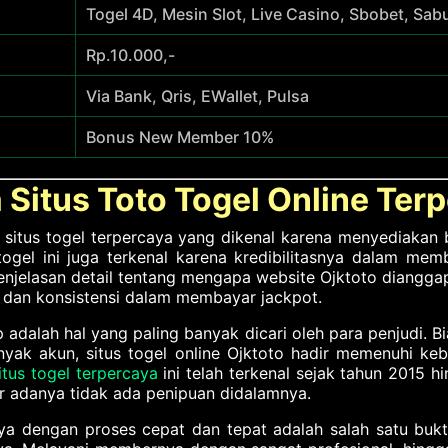
Togel 4D, Mesin Slot, Live Casino, Sbobet, Sa
Rp.10.000,-
Via Bank, Qris, EWallet, Pulsa
Bonus New Member 10%
Situs Toto Togel Online Ter
 situs togel terpercaya yang dikenal karena menyediakan
o togel ini juga terkenal karena kredibilitasnya dalam me
penjelasan detail tentang mengapa website Ojktoto dianggap
 dan konsistensi dalam membayar jackpot.
 adalah hal yang paling banyak dicari oleh para penjudi. 
yak akun, situs togel online Ojktoto hadir memenuhi ke
tus togel terpercaya
ini telah terkenal sejak tahun 2015 
ar adanya tidak ada penipuan didalamnya.
 dengan proses cepat dan tepat adalah salah satu bukti k