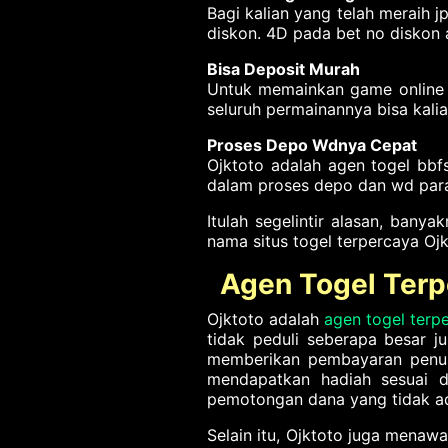
Bagi kalian yang telah meraih 
diskon. 4D pada bet no diskon 
Bisa Deposit Murah
Untuk memainkan game online d
seluruh permainannya bisa kalian
Proses Depo Wdnya Cepat
Ojktoto adalah agen togel bbfs
dalam proses depo dan wd para
Itulah segelintir alasan, bany
nama situs togel terpercaya Ojkt
Agen Togel Terp
Ojktoto adalah
agen togel terp
tidak peduli seberapa besar j
memberikan pembayaran penuh
mendapatkan hadiah sesuai 
pemotongan dana yang tidak ad
Selain itu, Ojktoto juga menaw