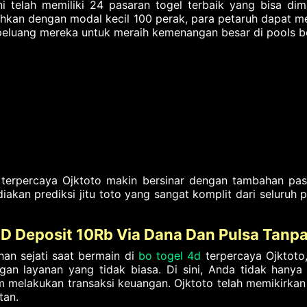
ni telah memiliki 24 pasaran togel terbaik yang bisa d
Bahkan dengan modal kecil 100 perak, para petaruh dapat
eluang mereka untuk meraih kemenangan besar di pools ber
 terpercaya Ojktoto makin bersinar dengan tambahan pa
diakan prediksi jitu toto yang sangat komplit dari seluruh
4D Deposit 10Rb Via Dana Dan Pulsa Tanp
n sejati saat bermain di
bo togel 4d
terpercaya Ojktoto
gan layanan yang tidak biasa. Di sini, Anda tidak han
am melakukan transaksi keuangan. Ojktoto telah memikirkan
tan.