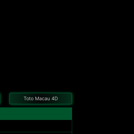
Toto Macau 4D