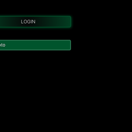
LOGIN
oto