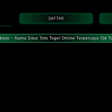
DAFTAR
ktoto ~ Nama Situs Toto Togel Online Terpercaya Ojk T