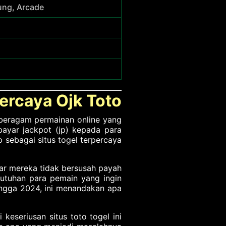
bung, Arcade
percaya Ojk Toto
 beragam permainan online yang
mbayar jackpot (jp) kepada para
 sebagai situs togel terpercaya
Biar mereka tidak bersusah payah
butuhan para pemain yang ingin
hingga 2024, ini menandakan apa
eseriusan situs toto togel ini