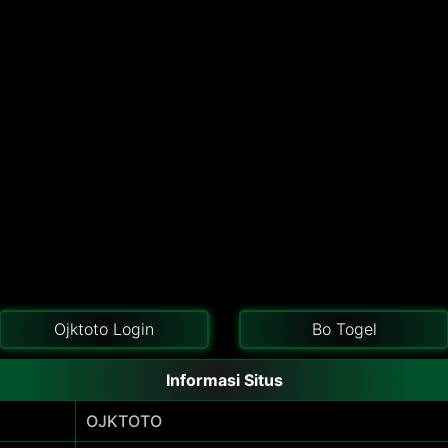
Ojktoto Login
Bo Togel
Informasi Situs
OJKTOTO